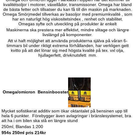
kvalitétsoljor i motorer, växellådor, transmissoner. Omega har bland
de bästa fetter och tillsatser du kan få till din maskin på marknaden.
Omega Smörjmedel tillverkas av basoljor med premiumkvalité , som
har en naturligt hög viskositetsindex , renhet och stabilitet.
Omegas syfte och utveckling på produkter är enkelt
Maskinerna ska prestera mer effektivt, mindre slitage och längre
livslängd på komponenter.
Att vi haft möjlighet att använda produkterna själva på våran 6-
timmars bil under riktigt extrema förhållanden, har verkligen gett
kvitto på att det lönar sig med högsta kvalité på tex. vxl olja,
hjullagerfett, drivknutsfett mm.
Omega/omicron
Bensinbooster
Mycket sofistikerat additiv som ökar oktantalet på bensinen upp till
hela 6 punkter.
Förebygger även avlagringar i bränslesystemet, bra
att ha i om bilen ska stå en längre stund
250ml, Blandas 1:200
954s 250ml pris 214kr