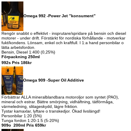
Omega 992 -Power Jet ”konsument”
Rengör snabbt o effektivt - insprutare/spridare på bensin och diesel
motorer - under drift. Förstärkt för nordiska förhållande - motverkar
fukt/kondens. Lönsam, enkel och kraftfull. I 1:a hand personbilar o
lätta arbetsfordon.
Bensin, Diesel 1:400 (0,25%)
Förpackning 250ml
992s Pris 186kr
Omega 909 -Super Oil Additive
Förbättrar ALLA mineralblandbara motoroljor som syntet (PAO),
mineral och estrar. Bättre smörjning, vidhäftning, tätförmåga,
värmeledning, slitageskydd, lägre friktion.
Tystar kamaxlar, lyftare o transkedjor. Ökad livslängd!
Personbilar 1:20 (5%)
Tunga fordon 1:20-1:5 (5-20%)
909o 200ml Pris 659kr