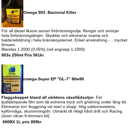
Omega 903 -Bacterial Killer
För all diesel liksom annan förbränningsolja. Rengör och smörjer
hela förbränningslinjen. Skyddar och eliminerar svamp och
bakteriebildning i hela bränslesystemet. Enkel användning - ...mycket
lönsam.
Blandas 1:2000 (0,05%) (vid angrepp 1:1000)
903s 250ml Pris 561kr
omega-Super EP ”GL-7” 80w90
Flaggskeppet bland all världens växellådsoljor
. Fet
ljuddämpande film som tål extrema tryck och gnidning under lång tid.
Eliminerar torr ikuggning vid start o stopp. Hög vattenresistens,
kylförmåga, skummningsfri. Utmärkt till riktigt hård drift och Racing.
(även våran 6-timmars bil)
690BX 1L pris 899kr