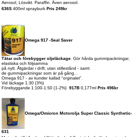
Aerosol, Lösvikt. Paraffin. Även aerosol.
636S
400ml sprayburk
Pris 249kr
Omega 917 -Seal Saver
Tätar och förebygger oljeläckage
. Gör hårda gummipackningar,
elastiska och följsamma
på nytt. Åtgärdar i drift, utan stillestånd - samt
de gummipackningar som är på gång...
Omega 917 - av kunder kallad “orginalet”.
Vid läckage 1:30 (3%)
Förebyggande 1:100-1:50 (1-2%)
917B
0,177ml
Pris 496kr
Omega/Omicron Motorolja Super Classic Synthetic-
631