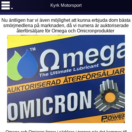
Kyrk Motorsport
Nu äntligen har vi även möjlighet att kunna erbjuda dom bästa
smörjmedlena på marknaden, då vi numera är auktoriserade
återförsäljare för Omega och Omicronprodukter
Omega och Omicron ligger i särklass i toppen när det kommer till