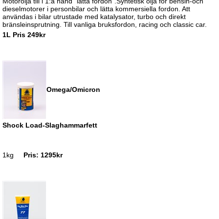
Motorolja till i 1:a hand ”lätta fordon”.Syntetisk olja för bensin-och
diesel­motorer i personbilar och lätta kommersiella fordon. Att
användas i bilar ut­rustade med katalysator, turbo och direkt
bränsleinsprutning. Till vanliga bruksfordon, racing och classic car.
1L Pris 249kr
Omega/Omicron
Shock Load-Slaghammarfett
1kg
Pris: 1295kr