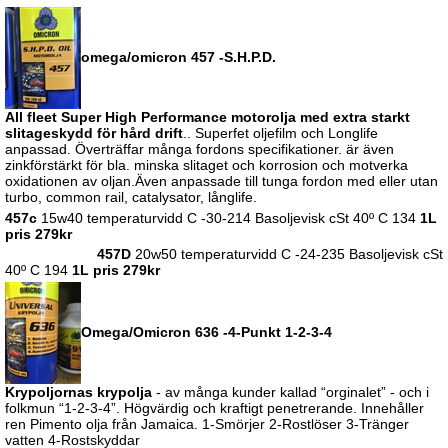
omega/omicron 457 -S.H.P.D.
All fleet Super High Performance motorolja med extra starkt
slitageskydd för hård drift
.. Superfet oljefilm och Longlife
anpassad. Överträffar många fordons specifikationer. är även
zinkförstärkt för bla.
minska slitaget och korrosion och motverka
oxidationen av oljan.Även anpassade till tunga fordon med eller utan
turbo, common rail, catalysator, långlife.
457c
15w40 temperaturvidd C -30-214 Basoljevisk cSt 40º C 134
1L
pris 279kr
457D
20w50 temperaturvidd C -24-235
Basoljevisk cSt
40º C 194
1L pris 279kr
Omega/Omicron 636 -4-Punkt 1-2-3-4
Krypoljornas krypolja
- av många kunder kallad “orginalet” - och i
folkmun “1-2-3-4”. Högvärdig och kraftigt penetrerande. Innehåller
ren Pimento olja från Jamaica. 1-Smörjer 2-Rostlöser 3-Tränger
vatten 4-Rostskyddar